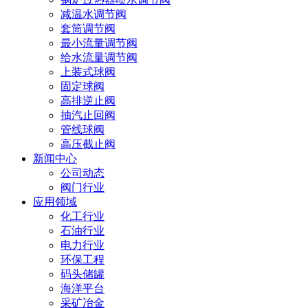
减温水调节阀
套筒调节阀
最小流量调节阀
给水流量调节阀
上装式球阀
固定球阀
高排逆止阀
抽汽止回阀
管线球阀
高压截止阀
新闻中心
公司动态
阀门行业
应用领域
化工行业
石油行业
电力行业
环保工程
码头储罐
海洋平台
采矿冶金