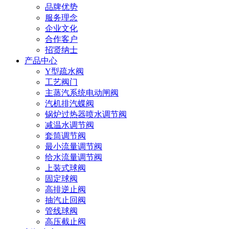
品牌优势
服务理念
企业文化
合作客户
招贤纳士
产品中心
Y型疏水阀
工艺阀门
主蒸汽系统电动闸阀
汽机排汽蝶阀
锅炉过热器喷水调节阀
减温水调节阀
套筒调节阀
最小流量调节阀
给水流量调节阀
上装式球阀
固定球阀
高排逆止阀
抽汽止回阀
管线球阀
高压截止阀