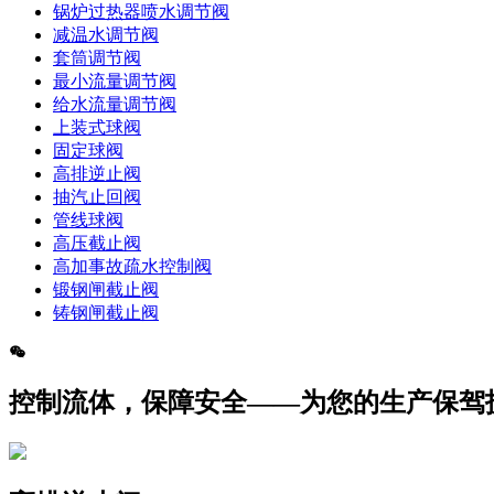
锅炉过热器喷水调节阀
减温水调节阀
套筒调节阀
最小流量调节阀
给水流量调节阀
上装式球阀
固定球阀
高排逆止阀
抽汽止回阀
管线球阀
高压截止阀
高加事故疏水控制阀
锻钢闸截止阀
铸钢闸截止阀
控制流体，保障安全——为您的生产保驾