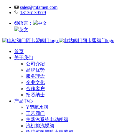
sales@mfamen.com
18136139579
语言：
中文
英文
首页
关于我们
公司介绍
品牌优势
服务理念
企业文化
合作客户
招贤纳士
产品中心
Y型疏水阀
工艺阀门
主蒸汽系统电动闸阀
汽机排汽蝶阀
锅炉过热器喷水调节阀