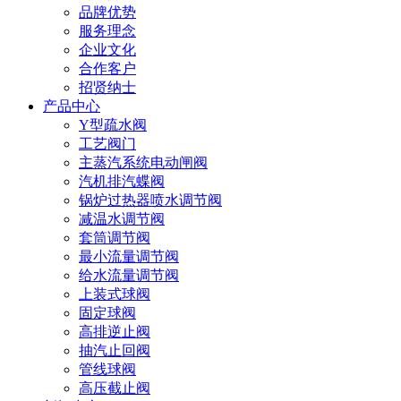
品牌优势
服务理念
企业文化
合作客户
招贤纳士
产品中心
Y型疏水阀
工艺阀门
主蒸汽系统电动闸阀
汽机排汽蝶阀
锅炉过热器喷水调节阀
减温水调节阀
套筒调节阀
最小流量调节阀
给水流量调节阀
上装式球阀
固定球阀
高排逆止阀
抽汽止回阀
管线球阀
高压截止阀