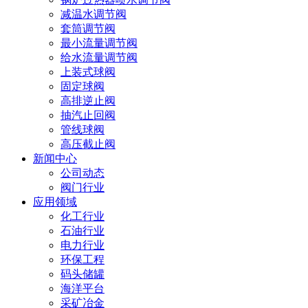
减温水调节阀
套筒调节阀
最小流量调节阀
给水流量调节阀
上装式球阀
固定球阀
高排逆止阀
抽汽止回阀
管线球阀
高压截止阀
新闻中心
公司动态
阀门行业
应用领域
化工行业
石油行业
电力行业
环保工程
码头储罐
海洋平台
采矿冶金