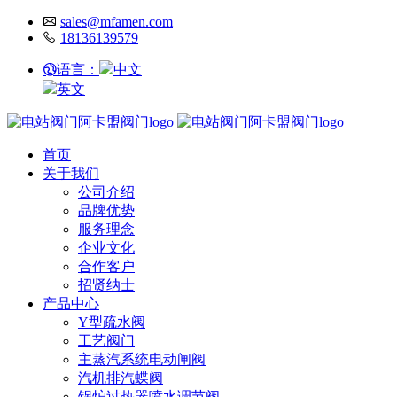
sales@mfamen.com
18136139579
语言：
中文
英文
首页
关于我们
公司介绍
品牌优势
服务理念
企业文化
合作客户
招贤纳士
产品中心
Y型疏水阀
工艺阀门
主蒸汽系统电动闸阀
汽机排汽蝶阀
锅炉过热器喷水调节阀