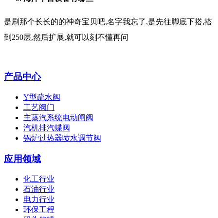
是刷那个长长的的神奇宝贝吧,名字我忘了,是先往脚底下搭,搭
到250层,然后扩展,就可以刻不懂再问
产品中心
Y型疏水阀
工艺阀门
主蒸汽系统电动闸阀
汽机排汽蝶阀
锅炉过热器喷水调节阀
应用领域
化工行业
石油行业
电力行业
环保工程