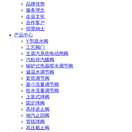
品牌优势
服务理念
企业文化
合作客户
招贤纳士
产品中心
Y型疏水阀
工艺阀门
主蒸汽系统电动闸阀
汽机排汽蝶阀
锅炉过热器喷水调节阀
减温水调节阀
套筒调节阀
最小流量调节阀
给水流量调节阀
上装式球阀
固定球阀
高排逆止阀
抽汽止回阀
管线球阀
高压截止阀