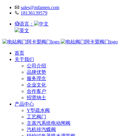
sales@mfamen.com
18136139579
语言：
中文
英文
首页
关于我们
公司介绍
品牌优势
服务理念
企业文化
合作客户
招贤纳士
产品中心
Y型疏水阀
工艺阀门
主蒸汽系统电动闸阀
汽机排汽蝶阀
锅炉过热器喷水调节阀