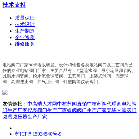
技术支持
质量保证
技术设计
生产制造
企业资质
维修服务
电站阀门厂家阿卡盟以研发、设计和销售各类电站阀门及工艺阀为己
任的专业电站阀门厂家，主要产品有：Y型疏水阀、最小流量调节阀、
减温水调节阀、给水流量调节阀、工艺阀门、上装式球阀、固定球
阀、高排逆止阀、抽气止回阀、针型阀等仪表阀门。
友情链接：
中高端人才网
中核苏阀直销
中核苏阀代理商
电站阀
门生产厂家
仪表阀门生产厂家
蝶阀阀门生产厂家
无锡甘露阀门
减温减压器生产厂家
苏ICP备15034540号-9