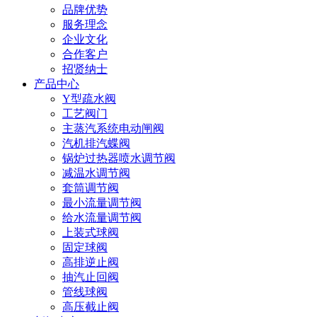
品牌优势
服务理念
企业文化
合作客户
招贤纳士
产品中心
Y型疏水阀
工艺阀门
主蒸汽系统电动闸阀
汽机排汽蝶阀
锅炉过热器喷水调节阀
减温水调节阀
套筒调节阀
最小流量调节阀
给水流量调节阀
上装式球阀
固定球阀
高排逆止阀
抽汽止回阀
管线球阀
高压截止阀