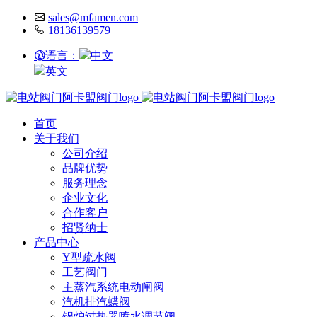
sales@mfamen.com
18136139579
语言：
中文
英文
首页
关于我们
公司介绍
品牌优势
服务理念
企业文化
合作客户
招贤纳士
产品中心
Y型疏水阀
工艺阀门
主蒸汽系统电动闸阀
汽机排汽蝶阀
锅炉过热器喷水调节阀