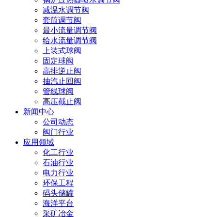
减温水调节阀
套筒调节阀
最小流量调节阀
给水流量调节阀
上装式球阀
固定球阀
高排逆止阀
抽汽止回阀
管线球阀
高压截止阀
新闻中心
公司动态
阀门行业
应用领域
化工行业
石油行业
电力行业
环保工程
码头储罐
海洋平台
采矿冶金