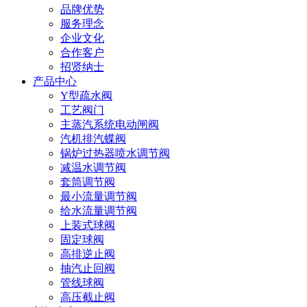
品牌优势
服务理念
企业文化
合作客户
招贤纳士
产品中心
Y型疏水阀
工艺阀门
主蒸汽系统电动闸阀
汽机排汽蝶阀
锅炉过热器喷水调节阀
减温水调节阀
套筒调节阀
最小流量调节阀
给水流量调节阀
上装式球阀
固定球阀
高排逆止阀
抽汽止回阀
管线球阀
高压截止阀