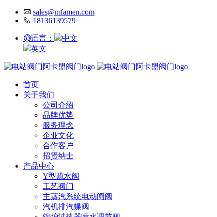
sales@mfamen.com
18136139579
语言：
中文
英文
首页
关于我们
公司介绍
品牌优势
服务理念
企业文化
合作客户
招贤纳士
产品中心
Y型疏水阀
工艺阀门
主蒸汽系统电动闸阀
汽机排汽蝶阀
锅炉过热器喷水调节阀