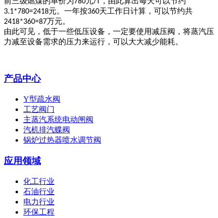
前三级燃煤的单价为
元
，由此算出每天可以节约
780
/T
元。一年按
天工作日计算，可以节约共
3.1*780=2418
360
万元。
2418*360=87
由此可见，低于一些低压设备，一定要使用减压阀，将蒸汽压
力减至设备需求的压力来运行，可以大大减少能耗。
产品中心
Y型疏水阀
工艺阀门
主蒸汽系统电动闸阀
汽机排汽蝶阀
锅炉过热器喷水调节阀
应用领域
化工行业
石油行业
电力行业
环保工程