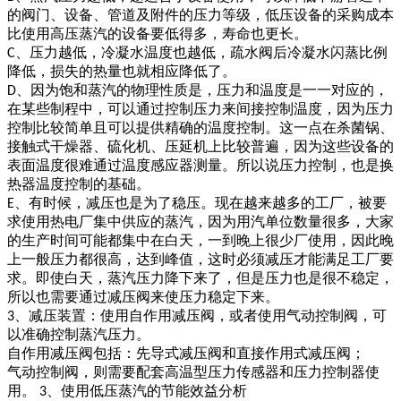
的阀门、设备、管道及附件的压力等级，低压设备的采购成本
比使用高压蒸汽的设备要低得多，寿命也更长。
、压力越低，冷凝水温度也越低，疏水阀后冷凝水闪蒸比例
C
降低，损失的热量也就相应降低了。
、因为饱和蒸汽的物理性质是，压力和温度是一一对应的，
D
在某些制程中，可以通过控制压力来间接控制温度，因为压力
控制比较简单且可以提供精确的温度控制。这一点在杀菌锅、
接触式干燥器、硫化机、压延机上比较普遍，因为这些设备的
表面温度很难通过温度感应器测量。所以说压力控制，也是换
热器温度控制的基础。
、有时候，减压也是为了稳压。现在越来越多的工厂，被要
E
求使用热电厂集中供应的蒸汽，因为用汽单位数量很多，大家
的生产时间可能都集中在白天，一到晚上很少厂使用，因此晚
上一般压力都很高，达到峰值，这时必须减压才能满足工厂要
求。即使白天，蒸汽压力降下来了，但是压力也是很不稳定，
所以也需要通过减压阀来使压力稳定下来。
、减压装置：使用自作用减压阀，或者使用气动控制阀，可
3
以准确控制蒸汽压力。
自作用减压阀包括：先导式减压阀和直接作用式减压阀；
气动控制阀，则需要配套高温型压力传感器和压力控制器使
用。
、使用低压蒸汽的节能效益分析
3