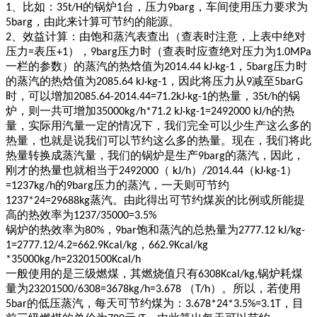
、比如：
的锅炉
台，压力
，车间使用压力要求为
1
35t/H
1
9barg
，由此来计算可节约的能源。
5barg
、效益计算：由饱和蒸汽表查出（查表时注意，上表中绝对
2
压力
表压
），
压力时（查表时应查绝对压力为
=
+1
9barg
1.0MPa
一栏的参数）的蒸汽的热焓值为
，
压力时
2014.44 kJ·kg-1
5barg
的蒸汽的热焓值为
，因此将压力从
减至
2085.64 kJ·kg-1
9
5barG
时，可以增加
的热量，
的锅
2085.64-2014.44=71.2kJ·kg-1
35t/h
炉，则一共可增加
的热
35000kg/h*71.2 kJ·kg-1=2492000 kJ/h
量，实际用汽量一定的情况下，我们完全可以少生产这么多的
热量，也就是说我们可以节约这么多的热量。现在，我们将此
热量转换成蒸汽量，我们的锅炉是生产
的蒸汽，因此，
9barg
刚才的热量也就相当于
（
）
（
）
2492000
kJ/h
/2014.44
kJ·kg-1
的
压力的蒸汽，一天则可节约
=1237kg/h
9barg
蒸汽。由此得出可节约煤炭的比例或所能提
1237*24=29688kg
高的热效率为
1237/35000=3.5%
锅炉的热效率为
，
饱和蒸汽的总热量为
80%
9bar
2777.12 kJ/kg-
，
1=2777.12/4.2=662.9Kcal/kg
662.9Kcal/kg
*35000kg/h=23201500Kcal/h
一般使用的是三级燃煤，其燃烧值只有
锅炉耗煤
6308Kcal/kg,
量为
（
）。所以，若使用
23201500/6308=3678kg/h=3.678
T/h
的低压蒸汽，每天可节约煤为：
，目
5bar
3.678*24*3.5%=3.1T