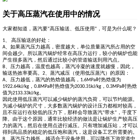
关于高压蒸汽在使用中的情况
大家都知道，蒸汽要
高压输送、低压使用
，可是为什么呢？
”
”
、
高压输送的好处：
1
、如果蒸汽压力越高，密度越大，单位质量蒸汽所占用的空
A
间会越少。所以蒸汽锅炉经常在高压力运行，较小的锅炉也能
产生很多蒸汽，然后通过比较小的管道输送到用汽点。
、压力越高，温度也越高，蒸汽冷凝的速度就越慢，因此，
B
输送热效率要高。
、蒸汽减压（使用低压蒸汽）的原因：
2
、压力越低，蒸汽的热焓值越高，
时热焓值为
A
1.6MPa
，
时热焓值为
，
时热焓
1922.64kJ/kg
0.8MPa
2030.31kJ/kg
0.3MPa
值为
。
2133.33kJ/kg
因此使用低压蒸汽可以减少锅炉的蒸汽负荷，可以节约能源。
为减小锅炉的尺寸，大多数蒸汽锅炉的设计压力都相对较高，
且不应运行在较低的压力下，那样会导致蒸汽
带水
，干度下
“
”
降。由于这个原因，通常比较经济的做法是让锅炉生产较高压
力的蒸汽，然后在使用点进行减压。只有增加减压站，才可以
得到高品质的稳定的低压饱和蒸汽，这是设备工艺所需要的。
、蒸汽压力越低，越适合于设备使用，可以降低下游管道中
B