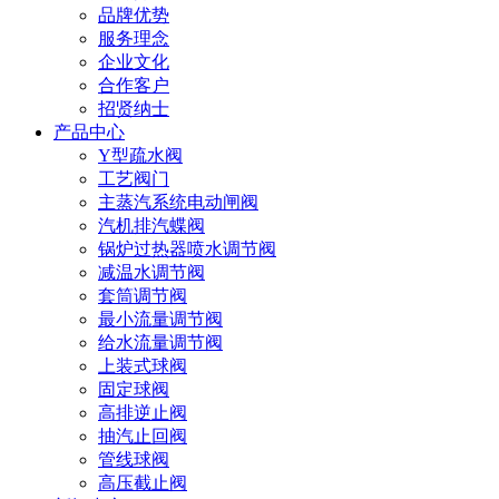
品牌优势
服务理念
企业文化
合作客户
招贤纳士
产品中心
Y型疏水阀
工艺阀门
主蒸汽系统电动闸阀
汽机排汽蝶阀
锅炉过热器喷水调节阀
减温水调节阀
套筒调节阀
最小流量调节阀
给水流量调节阀
上装式球阀
固定球阀
高排逆止阀
抽汽止回阀
管线球阀
高压截止阀