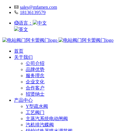
sales@mfamen.com
18136139579
语言：
中文
英文
首页
关于我们
公司介绍
品牌优势
服务理念
企业文化
合作客户
招贤纳士
产品中心
Y型疏水阀
工艺阀门
主蒸汽系统电动闸阀
汽机排汽蝶阀
锅炉过热器喷水调节阀