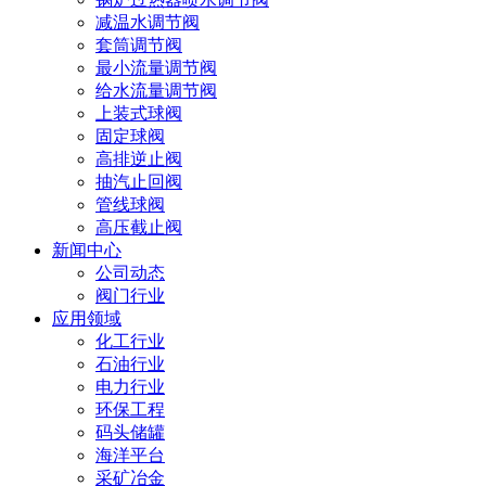
减温水调节阀
套筒调节阀
最小流量调节阀
给水流量调节阀
上装式球阀
固定球阀
高排逆止阀
抽汽止回阀
管线球阀
高压截止阀
新闻中心
公司动态
阀门行业
应用领域
化工行业
石油行业
电力行业
环保工程
码头储罐
海洋平台
采矿冶金