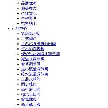
品牌优势
服务理念
企业文化
合作客户
招贤纳士
产品中心
Y型疏水阀
工艺阀门
主蒸汽系统电动闸阀
汽机排汽蝶阀
锅炉过热器喷水调节阀
减温水调节阀
套筒调节阀
最小流量调节阀
给水流量调节阀
上装式球阀
固定球阀
高排逆止阀
抽汽止回阀
管线球阀
高压截止阀