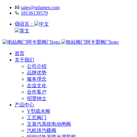
sales@mfamen.com
18136139579
语言：
中文
英文
首页
关于我们
公司介绍
品牌优势
服务理念
企业文化
合作客户
招贤纳士
产品中心
Y型疏水阀
工艺阀门
主蒸汽系统电动闸阀
汽机排汽蝶阀
锅炉过热器喷水调节阀