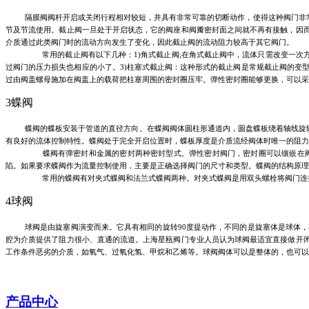
隔膜阀阀杆开启或关闭行程相对较短，并具有非常可靠的切断动作，使得这种阀门非
节及节流使用。截止阀一旦处于开启状态，它的阀座和阀瓣密封面之间就不再有接触，因
介质通过此类阀门时的流动方向发生了变化，因此截止阀的流动阻力较高于其它阀门。
常用的截止阀有以下几种：
1)角式截止阀;在角式截止阀中，流体只需改变一
过阀门的压力损失也相应的小了。3)柱塞式截止阀：这种形式的截止阀是常规截止阀的变
过由阀盖螺母施加在阀盖上的载荷把柱塞周围的密封圈压牢。弹性密封圈能够更换，可以采
3蝶阀
蝶阀的蝶板安装于管道的直径方向。在蝶阀阀体圆柱形通道内，圆盘蝶板绕着轴线旋
有良好的流体控制特性。蝶阀处于完全开启位置时，蝶板厚度是介质流经阀体时唯一的阻力
蝶阀有弹密封和金属的密封两种密封型式。弹性密封阀门，密封圈可以镶嵌在阀
陷。如果要求蝶阀作为流量控制使用，主要是正确选择阀门的尺寸和类型。蝶阀的结构原理
常用的蝶阀有对夹式蝶阀和法兰式蝶阀两种。对夹式蝶阀是用双头螺栓将阀门连
4球阀
球阀是由旋塞阀演变而来。它具有相同的旋转
90度提动作，不同的是旋塞体是球体
腔为介质提供了阻力很小、直通的流道。上海星瓯阀门专业人员认为球阀最适宜直接做开
工作条件恶劣的介质，如氧气、过氧化氢、甲烷和乙烯等。球阀阀体可以是整体的，也可以
产品中心