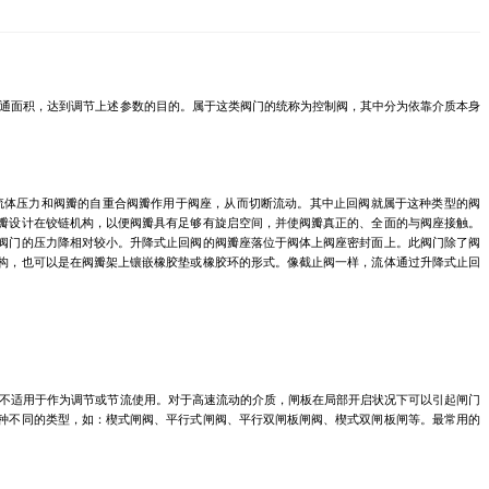
通面积，达到调节上述参数的目的。属于这类阀门的统称为控制阀，其中分为依靠介质本身
流体压力和阀瓣的自重合阀瓣作用于阀座，从而切断流动。其中止回阀就属于这种类型的阀
瓣设计在铰链机构，以便阀瓣具有足够有旋启空间，并使阀瓣真正的、全面的与阀座接触。
阀门的压力降相对较小。升降式止回阀的阀瓣座落位于阀体上阀座密封面上。此阀门除了阀
构，也可以是在阀瓣架上镶嵌橡胶垫或橡胶环的形式。像截止阀一样，流体通过升降式止回
不适用于作为调节或节流使用。对于高速流动的介质，闸板在局部开启状况下可以引起闸门
种不同的类型，如：楔式闸阀、平行式闸阀、平行双闸板闸阀、楔式双闸板闸等。最常用的