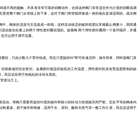
间就不再的接触，并具有非常可靠的切断动作，合得这种阀门非常适合作为介质的切断或调
无需把整个阀门从管线上拆下来，这对于阀门和管线焊接成一体的场合是很适用的。疏水阀
截止阀中，阀体的流道与主流道成一斜线，这样流动状态的破坏程度比常规截止阀要小，因而通
封是由套在柱塞上的两个弹性密封圈实现的。旋塞阀 两个弹性密封圈用一个套环隔开，并通
，也可以用于调节流量。
小、重量轻，只由少数几个零件组成。而且只需旋转90°即可快速启闭，操作简单，同时该阀门具
，但很难做到完全密封。金属密封能适应较高的工作温度，弹性密封则具有受温度限制的缺
用，而且还应用于热电站的冷却水系统。
在管道法兰上。
断流动。球阀只需要用旋转90度的操作和很小的转动力矩就能关闭严密。完全平等的阀体内
结构紧凑，易于操作和维修，适用于水、溶剂、酸和天然气等一般工作介质，而且还适用于