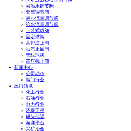
减温水调节阀
套筒调节阀
最小流量调节阀
给水流量调节阀
上装式球阀
固定球阀
高排逆止阀
抽汽止回阀
管线球阀
高压截止阀
新闻中心
公司动态
阀门行业
应用领域
化工行业
石油行业
电力行业
环保工程
码头储罐
海洋平台
采矿冶金