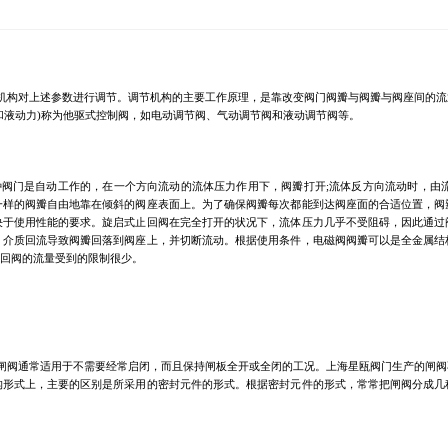
机构对上述参数进行调节。调节机构的主要工作原理，是靠改变阀门阀瓣与阀瓣与阀座间的流
和液动力)称为他驱式控制阀，如电动调节阀、气动调节阀和液动调节阀等。
种阀门是自动工作的，在一个方向流动的流体压力作用下，阀瓣打开
;流体反方向流动时，由
一样的阀瓣自由地靠在倾斜的阀座表面上。为了确保阀瓣每次都能到达阀座面的合适位置，阀
决于使用性能的要求。旋启式止回阀在完全打开的状况下，流体压力几乎不受阻碍，因此通过
，介质回流导致阀瓣回落到阀座上，并切断流动。根据使用条件，电磁阀阀瓣可以是全金属结
回阀的流量受到的限制很少。
闸阀通常适用于不需要经常启闭，而且保持闸板全开或全闭的工况。上海星瓯阀门生产的闸阀
构形式上，主要的区别是所采用的密封元件的形式。根据密封元件的形式，常常把闸阀分成几