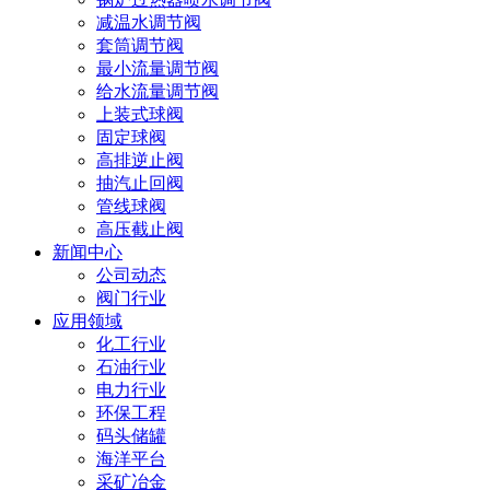
减温水调节阀
套筒调节阀
最小流量调节阀
给水流量调节阀
上装式球阀
固定球阀
高排逆止阀
抽汽止回阀
管线球阀
高压截止阀
新闻中心
公司动态
阀门行业
应用领域
化工行业
石油行业
电力行业
环保工程
码头储罐
海洋平台
采矿冶金