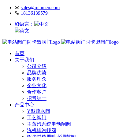
sales@mfamen.com
18136139579
语言：
中文
英文
首页
关于我们
公司介绍
品牌优势
服务理念
企业文化
合作客户
招贤纳士
产品中心
Y型疏水阀
工艺阀门
主蒸汽系统电动闸阀
汽机排汽蝶阀
锅炉过热器喷水调节阀