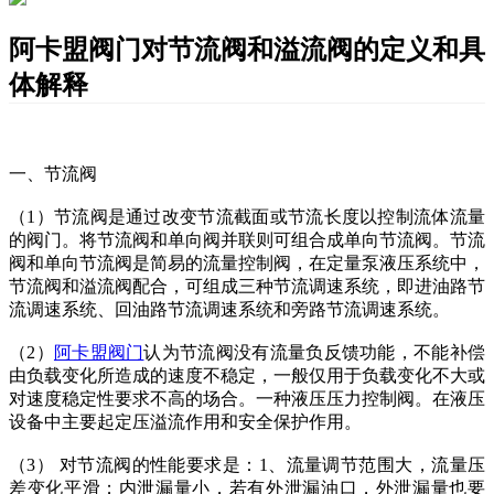
阿卡盟阀门对节流阀和溢流阀的定义和具
体解释
一、节流阀
（
1）节流阀是通过改变节流截面或节流长度以控制流体流量
的阀门。将节流阀和单向阀并联则可组合成单向节流阀。节流
阀和单向节流阀是简易的流量控制阀，在定量泵液压系统中，
节流阀和溢流阀配合，可组成三种节流调速系统，即进油路节
流调速系统、回油路节流调速系统和旁路节流调速系统。
（
2）
阿卡盟阀门
认为
节流阀没有流量负反馈功能，不能补偿
由负载变化所造成的速度不稳定，一般仅用于负载变化不大或
对速度稳定性要求不高的场合。一种液压压力控制阀。在液压
设备中主要起定压溢流作用和安全保护作用。
（3）
对节流阀的性能要求是：
1、流量调节范围大，流量压
差变化平滑；内泄漏量小，若有外泄漏油口，外泄漏量也要