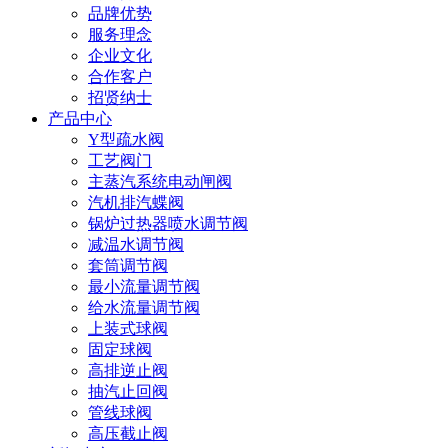
品牌优势
服务理念
企业文化
合作客户
招贤纳士
产品中心
Y型疏水阀
工艺阀门
主蒸汽系统电动闸阀
汽机排汽蝶阀
锅炉过热器喷水调节阀
减温水调节阀
套筒调节阀
最小流量调节阀
给水流量调节阀
上装式球阀
固定球阀
高排逆止阀
抽汽止回阀
管线球阀
高压截止阀