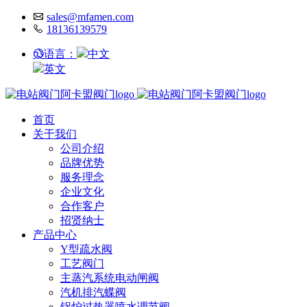
sales@mfamen.com
18136139579
语言：
中文
英文
首页
关于我们
公司介绍
品牌优势
服务理念
企业文化
合作客户
招贤纳士
产品中心
Y型疏水阀
工艺阀门
主蒸汽系统电动闸阀
汽机排汽蝶阀
锅炉过热器喷水调节阀