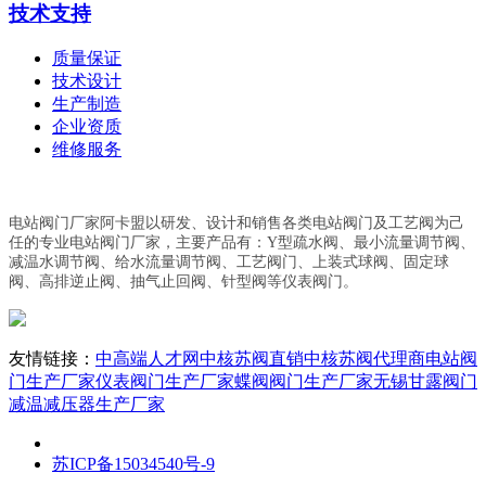
技术支持
质量保证
技术设计
生产制造
企业资质
维修服务
电站阀门厂家阿卡盟以研发、设计和销售各类电站阀门及工艺阀为己
任的专业电站阀门厂家，主要产品有：Y型疏水阀、最小流量调节阀、
减温水调节阀、给水流量调节阀、工艺阀门、上装式球阀、固定球
阀、高排逆止阀、抽气止回阀、针型阀等仪表阀门。
友情链接：
中高端人才网
中核苏阀直销
中核苏阀代理商
电站阀
门生产厂家
仪表阀门生产厂家
蝶阀阀门生产厂家
无锡甘露阀门
减温减压器生产厂家
苏ICP备15034540号-9