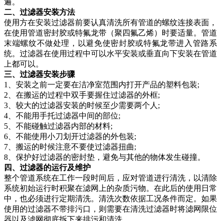
遍
。
二、过滤器安装方法
使用方在
安装过滤器前要认真清洗所有管道的螺纹连接表面，
在
使用管道密封胶或特氟龙带（聚四氟乙烯）
时
要适量。
管道
末端螺纹不做处理，以避免使密封胶或特氟龙带进入管路系
统。过滤器
在
使用过程中
可以水平安装或垂直向下安装
在
管道
上都可以
。
三、过滤器
安装
步骤
1、安装之前一定要在洁净室范围内打开产品的塑料包装;
2、在搬运的过程中双手要握住过滤器的外框;
3、较大的过滤器安装的时候至少需要两个人;
4、不能用手托过滤器中间的部位;
5、不能碰触过滤器内部的材料;
6、不能使用小刀划开过滤器的外包装;
7、搬运的时候注意不要使过滤器扭曲;
8、保护好过滤器的密封垫，避免与其他的物体发生碰撞。
四、过滤器的运行及维护
整个管道
系统
在
工作一段时间后，应
对管道
进行清洗，以清除
系统初始运行时积聚在滤网上的杂质污物。在此后
的
使用日常
中
，
也必
须
进行
定期清洗。清洗次数依据工况条件而定。
如果
使用的
过滤器不带排污
口
，则
需要在
清洗过滤器时将滤网限位
器以及滤网
彻底
拆下
来排污和清洗
。