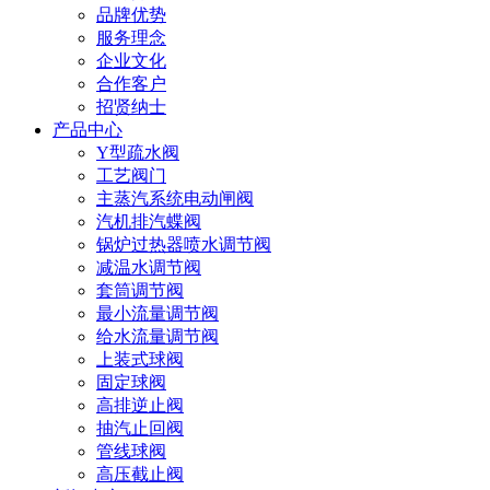
品牌优势
服务理念
企业文化
合作客户
招贤纳士
产品中心
Y型疏水阀
工艺阀门
主蒸汽系统电动闸阀
汽机排汽蝶阀
锅炉过热器喷水调节阀
减温水调节阀
套筒调节阀
最小流量调节阀
给水流量调节阀
上装式球阀
固定球阀
高排逆止阀
抽汽止回阀
管线球阀
高压截止阀