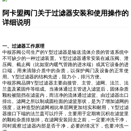
阿卡盟阀门关于过滤器安装和使用操作的
详细说明
一、过滤器
工作
原理
中核苏阀公司生产的
Y型过滤器是输送流体介质的管道系统中
不可缺少的一种过滤装置。Y型过滤器通常安装在减压阀、泄
压阀、截止阀（比如室内暖气管路的进水端）或其它设备的进
口端，用来清除介质中的杂质，以保护阀门及设备的正常使
用。Y型过滤器的结构先进，阻力小，排污方便。
中核苏阀品牌
Y型过滤器主要由接管、主管、滤网、法兰、法
兰盖及紧固件等组成。当液体通过主管进入滤篮后，固体杂质
颗粒被阻挡在滤蓝内，而洁净的流体通过滤篮、由过滤器出口
排出。滤网之所以制成圆柱面的滤篮形状，是为了增加
滤网的
强度，
这种造型的滤网相
比单层网更加结实
和耐用
，
Y型过滤
器
接口下端的法兰盖可以拧开，
主要用于
定期将沉积在滤篮里
的颗粒杂质
排放掉，在滤网安装回去之前，一定要冲洗干净，
同时观察过滤器内部是否干净，必要的情况下，也要冲洗一