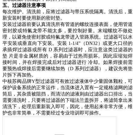
五、过滤器注意事项
每次维护、清洗前，应将过滤器与带压系统隔离。清洗后，重
新安装时要使用新的密封垫。
安装过滤器前要认真清洗所有管道的螺纹连接表面，使用管道
密封胶或特氟龙带
不能太多，要控制好量
。末端螺纹不做处
理，以避免使密封胶或特氟龙带进入管路系统。过滤器可以水
平安装
或
垂直向下安装。安装
1-1/4”（DN32）或更大口径的
承插焊过滤器或所有 D 系列过滤器时，应注意这类过滤器的
垫 片是非金属材质的，容易由于过热而损坏。因此应缩短焊
接时间，并在焊接完成后对过滤器进行 冷却。如果焊接前需
要预热或焊接后需要继续加热（D 系列过滤器），建议先将垫
片拆下再加热。
中核苏阀品牌
Y型过滤器
可有效过滤
液体中少量固体颗粒，可
保护设备
系统
的正常
运
作，当流体进入置有一定规格滤网的滤
筒后，其杂质被阻挡，而清洁的滤液则由过滤器出口排出，当
需要清洗时，只要将
过滤器的下端法兰盖拆开，将
滤筒
拿出来
清洗下
，处理后重新装入即可，因此，使用
起来非常
方便
，
维
护也非常简单，不需要经过专业培训即可操作
。