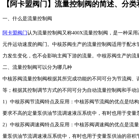
【阿卡盟阀门】流量控制阀的简述、分类
一、什么是流量控制阀
阿卡盟阀门
认为流量控制阀又称
400X流量控制阀，是一种
元件运动速度的阀门。
中核苏阀生产的
流量控制阀适用于配水
力发生变化，也不会影响主阀下游的流量。
中核苏阀生产的
流
二、流量控制阀可以分为哪几种
中核苏阀
流量控制阀根据其所完成功能的不同可分为节流阀、
等
；
根据其控制调节方式的不同可分为自动流量控制阀和手动
1）
中核苏阀
节流阀特点及应用：
中核苏阀
节流阀的优点是结构
要求不高的定量泵供油节流调速液压系统中，有时也用于变量
2）
中核苏阀
调速阀特点及应用：
中核苏阀
调速阀的优点是流量
量泵供油节流调速液压系统中，有时也用于变量泵供油的容积