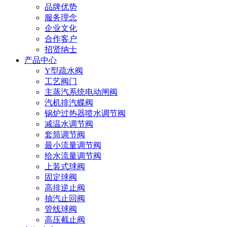
品牌优势
服务理念
企业文化
合作客户
招贤纳士
产品中心
Y型疏水阀
工艺阀门
主蒸汽系统电动闸阀
汽机排汽蝶阀
锅炉过热器喷水调节阀
减温水调节阀
套筒调节阀
最小流量调节阀
给水流量调节阀
上装式球阀
固定球阀
高排逆止阀
抽汽止回阀
管线球阀
高压截止阀