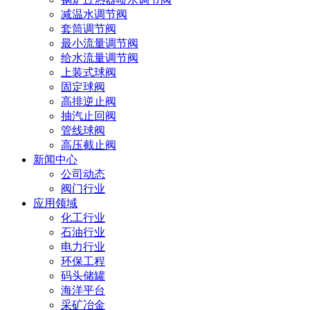
减温水调节阀
套筒调节阀
最小流量调节阀
给水流量调节阀
上装式球阀
固定球阀
高排逆止阀
抽汽止回阀
管线球阀
高压截止阀
新闻中心
公司动态
阀门行业
应用领域
化工行业
石油行业
电力行业
环保工程
码头储罐
海洋平台
采矿冶金