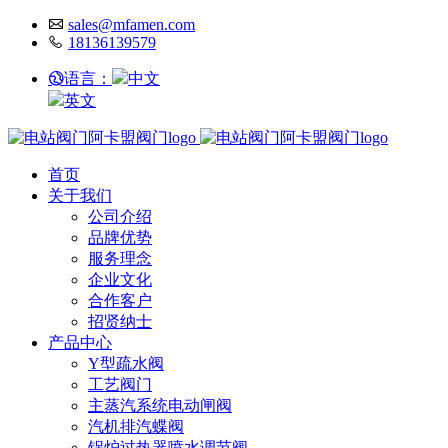
sales@mfamen.com
18136139579
语言：
中文
英文
首页
关于我们
公司介绍
品牌优势
服务理念
企业文化
合作客户
招贤纳士
产品中心
Y型疏水阀
工艺阀门
主蒸汽系统电动闸阀
汽机排汽蝶阀
锅炉过热器喷水调节阀