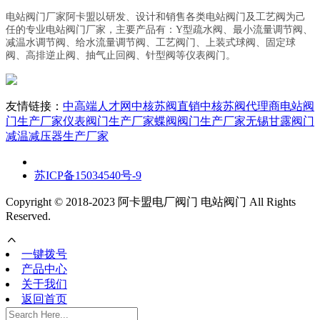
电站阀门厂家阿卡盟以研发、设计和销售各类电站阀门及工艺阀为己
任的专业电站阀门厂家，主要产品有：Y型疏水阀、最小流量调节阀、
减温水调节阀、给水流量调节阀、工艺阀门、上装式球阀、固定球
阀、高排逆止阀、抽气止回阀、针型阀等仪表阀门。
友情链接：
中高端人才网
中核苏阀直销
中核苏阀代理商
电站阀
门生产厂家
仪表阀门生产厂家
蝶阀阀门生产厂家
无锡甘露阀门
减温减压器生产厂家
苏ICP备15034540号-9
Copyright © 2018-2023 阿卡盟电厂阀门 电站阀门 All Rights
Reserved.
一键拨号
产品中心
关于我们
返回首页