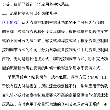
长等，目前已得到广泛应用
各种水系统
。
二、流量控制阀可以分为哪几种
阿卡盟阀门
认为
流量控制阀根据其功能的不同可分为节流阀、
调速阀、溢流节流阀和分流集流阀等
；
根据流量控制阀连接方
式的不同可分为法兰式、螺纹式和焊接式等
；
根据流量控制阀
控制调节方式的不同可分为自动流量控制阀和手动流量控制阀
两种。无论是哪种连接方式、哪种控制调节方式、哪种完成功
能的流量控制阀
在
安装的时候
一般
都是
采用水平安装方式。
1）节流阀优点
：
结构简单、
成本
低廉、调节方便
；
缺点：
由
于没有压力补偿措施，所以流量稳定性
不好
。
常常应用于
负载
变化
较小
或对速度控制精度要求不高的定量泵供油节流调速液
压系统，有时也用于变量泵供油的容积节流调速液压系统，有