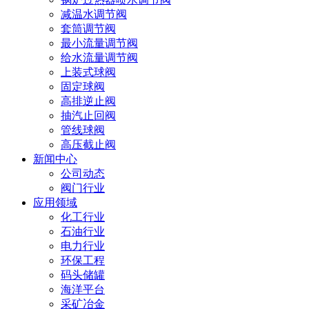
减温水调节阀
套筒调节阀
最小流量调节阀
给水流量调节阀
上装式球阀
固定球阀
高排逆止阀
抽汽止回阀
管线球阀
高压截止阀
新闻中心
公司动态
阀门行业
应用领域
化工行业
石油行业
电力行业
环保工程
码头储罐
海洋平台
采矿冶金