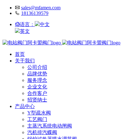
sales@mfamen.com
18136139579
语言：
中文
英文
首页
关于我们
公司介绍
品牌优势
服务理念
企业文化
合作客户
招贤纳士
产品中心
Y型疏水阀
工艺阀门
主蒸汽系统电动闸阀
汽机排汽蝶阀
锅炉过热器喷水调节阀