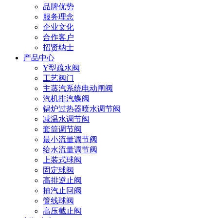
品牌优势
服务理念
企业文化
合作客户
招贤纳士
产品中心
Y型疏水阀
工艺阀门
主蒸汽系统电动闸阀
汽机排汽蝶阀
锅炉过热器喷水调节阀
减温水调节阀
套筒调节阀
最小流量调节阀
给水流量调节阀
上装式球阀
固定球阀
高排逆止阀
抽汽止回阀
管线球阀
高压截止阀