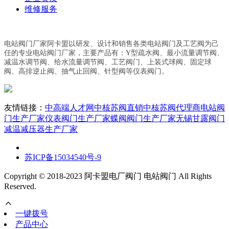
维修服务
电站阀门厂家阿卡盟以研发、设计和销售各类电站阀门及工艺阀为己
任的专业电站阀门厂家，主要产品有：Y型疏水阀、最小流量调节阀、
减温水调节阀、给水流量调节阀、工艺阀门、上装式球阀、固定球
阀、高排逆止阀、抽气止回阀、针型阀等仪表阀门。
友情链接：
中高端人才网
中核苏阀直销
中核苏阀代理商
电站阀
门生产厂家
仪表阀门生产厂家
蝶阀阀门生产厂家
无锡甘露阀门
减温减压器生产厂家
苏ICP备15034540号-9
Copyright © 2018-2023 阿卡盟电厂阀门 电站阀门 All Rights
Reserved.
一键拨号
产品中心