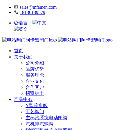
sales@mfamen.com
18136139579
语言：
中文
英文
首页
关于我们
公司介绍
品牌优势
服务理念
企业文化
合作客户
招贤纳士
产品中心
Y型疏水阀
工艺阀门
主蒸汽系统电动闸阀
汽机排汽蝶阀
锅炉过热器喷水调节阀