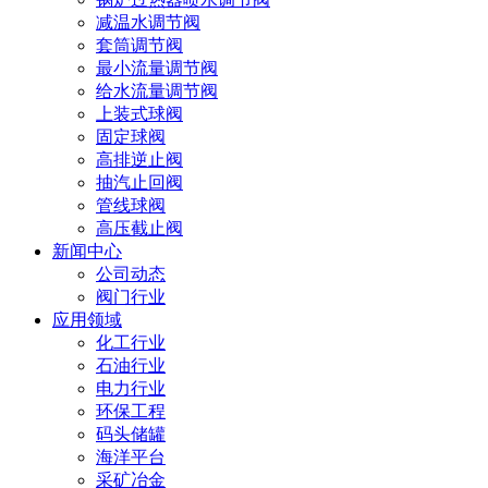
减温水调节阀
套筒调节阀
最小流量调节阀
给水流量调节阀
上装式球阀
固定球阀
高排逆止阀
抽汽止回阀
管线球阀
高压截止阀
新闻中心
公司动态
阀门行业
应用领域
化工行业
石油行业
电力行业
环保工程
码头储罐
海洋平台
采矿冶金