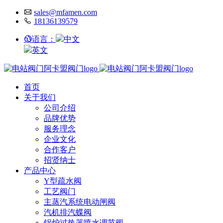
sales@mfamen.com
18136139579
语言：
中文
英文
首页
关于我们
公司介绍
品牌优势
服务理念
企业文化
合作客户
招贤纳士
产品中心
Y型疏水阀
工艺阀门
主蒸汽系统电动闸阀
汽机排汽蝶阀
锅炉过热器喷水调节阀