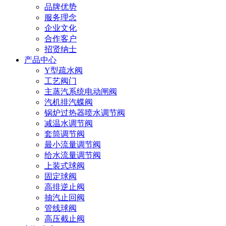
品牌优势
服务理念
企业文化
合作客户
招贤纳士
产品中心
Y型疏水阀
工艺阀门
主蒸汽系统电动闸阀
汽机排汽蝶阀
锅炉过热器喷水调节阀
减温水调节阀
套筒调节阀
最小流量调节阀
给水流量调节阀
上装式球阀
固定球阀
高排逆止阀
抽汽止回阀
管线球阀
高压截止阀