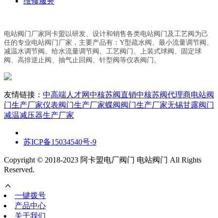
维修服务
电站阀门厂家阿卡盟以研发、设计和销售各类电站阀门及工艺阀为己
任的专业电站阀门厂家，主要产品有：Y型疏水阀、最小流量调节阀、
减温水调节阀、给水流量调节阀、工艺阀门、上装式球阀、固定球
阀、高排逆止阀、抽气止回阀、针型阀等仪表阀门。
友情链接：
中高端人才网
中核苏阀直销
中核苏阀代理商
电站阀
门生产厂家
仪表阀门生产厂家
蝶阀阀门生产厂家
无锡甘露阀门
减温减压器生产厂家
苏ICP备15034540号-9
Copyright © 2018-2023 阿卡盟电厂阀门 电站阀门 All Rights
Reserved.
一键拨号
产品中心
关于我们