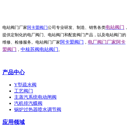
电站
阀门
电站
阀门厂家
阿卡盟阀门
公司专业研发
、
制造、销售
各类
，
提供定制化的
电厂
阀门、
电站
阀门
和
配套阀门产品
，
以及电站阀门的
阿卡盟阀门
电厂阀
门厂家阿卡
维修、检修服务
。
电站阀门
厂家
，
盟阀门
中核苏阀电站阀门
，
。
产品中心
Y型疏水阀
工艺阀门
主蒸汽系统电动闸阀
汽机排汽蝶阀
锅炉过热器喷水调节阀
应用领域